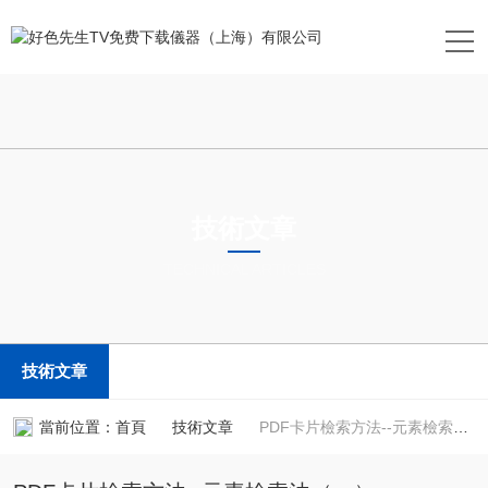
技術文章
TECHNICAL ARTICLES
技術文章
當前位置：
首頁
技術文章
PDF卡片檢索方法--元素檢索法（一）