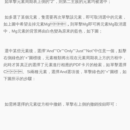
如單擊元素周期表上側的“
2
”，則第二主族的元素均被選中；
如多選了某個元素，隻需要再次單擊該元素，即可取消選中的元素，
如上圖中希望去掉元素
Mg
，則單擊
Mg
即可將元素
Mg
取消選
中，
Mg
元素的背景將由白色變為原來的藍色，如下圖；
選中某些元素後，選擇“
And
”“
Or
”“
Only
”“
Just
”“
Not
”中任意一個，點擊
右側綠色的“
+
”圖標後，元素種類將出現在元素周期表上方的方框中，
此時才算真正的選擇了元素進行相應的
PDF
卡片的檢索，如單擊選擇
C
、
Si
兩種元素，選擇
And
選項後，單擊綠色的“
+
”圖標，如
下圖所示的步驟：
如需將選擇的元素從方框中撤銷，單擊右上側的撤銷按鈕即可：