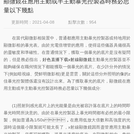
顯微鏡在應用主動或半主動暴光控製器時務必思
量以下幾點
更新時間：2021-04-08
點擊次數：954
在當代顯微影相裝置中，普通都應用主動暴光控製器或特地用於
顯微影相的暴光表。由於光電倍增管的應用，使得這些儀器具備很高
的靈敏度和準確性。在普通情況下，獲取一個暴光的底片是沒有疑問
的，但是務必指出，
好色直播下载x射線顯微鏡
主動暴光控製器並不
能夠確保在職何情況下都能獲取一個暴光的底片。在少許分外的情況
下(例如暗視線、熒鮮明微影相)更是雲雲，關於這些分外照明的像的z
佳暴光控製體係還沒有設計出來。為了獲取暴光的底片，顯微鏡在應
用主動或半主動暴光控製器時務必思量以下幾個成分:
(1)照射到感光底片上的光能量是由光被容許落在底片上的時間即
暴光時間所決意的。由於在暴光控製器上暴光時間都有必然的最小限
製，例如普通為1/50s，在應用低放大倍數和高強度的光
源時這個最小限製就可能太長了，x射線顯微鏡因而盡管應用主動暴