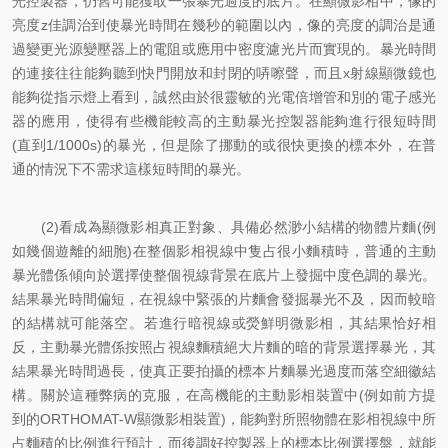
光控製器，仍舊可能獲取一張暴光過度的底片。在顯微影相中，像的
亮度z佳調治到使暴光時間在幾秒的範圍以內，像的亮度的調治是通
過變更光源變壓器上的電阻或應用中密度濾光片而實現的。暴光時間
的連接往往能夠聽到快門開放和封閉的哢嚓聲，而且x射線顯微鏡也
能夠從指示燈上看到，誠然由於很靈敏的光電倍增管和別的電子感光
器的應用，使得有些機能較高的主動暴光控製器能夠進行很短時間
(直到1/1000s)的暴光，但是除了挪動的或很快更換的標本外，在普
通的情況下不需求這樣短時間的暴光。
(2)看成為顯微影相真正對象、具備必然渺小結構的物體片麵(例
如幾個遊離的細胞)在整個影相視線中隻占很小麵積時，普通的主動
暴光體係傾向於選擇使整個視線背景在底片上發掘中度色調的暴光。
結果暴光時間偏短，在視線中緊張的片麵會發掘暴光不及，因而較暗
的結構就可能落空。若進行暗視線或熒鮮明微影相，其結果恰好相
反，主動暴光體係按照占視線麵積絕大片麵的暗的背景選擇暴光，其
結果暴光時間過長，使真正要拍攝的標本片麵暴光過度而落空細徽結
構。關於這種弊病的克服，在高機能的主動影相裝置中(例如前方提
到的ORTHOMAT-W顯微影相裝置)，能夠對所照物體在影相視線中所
占麵積的比例進行預計，而後調好控製器上的標本比例選擇盤，就能