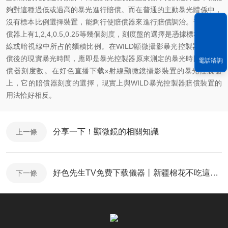
夠對這種過低或過高的暴光進行賠償。而在普通的主動暴光體係中，
沒有標本比例選擇裝置，能夠行使賠償器來進行賠償調治。普通的賠
償器上有1,2,4,0.5,0.25等幾個刻度，刻度盤的選擇是憑據標本在明視
線或暗視線中所占的麵積比例。在WILD顯微攝影暴光控製器上，賠
償後的現實暴光時間，應即是暴光控製器原來測定的暴光時間乘以賠
電話谘詢
償器刻度數。在好色直播下载x射線顯微鏡攝影裝置的暴光控製器
上，它的賠償器刻度的選擇，現實上與WILD暴光控製器賠償裝置的
用法恰好相反。
分享一下！顯微鏡的相關知識
上一條
好色先生TV免费下载儀器丨新疆棉花不吃這一套！
下一條