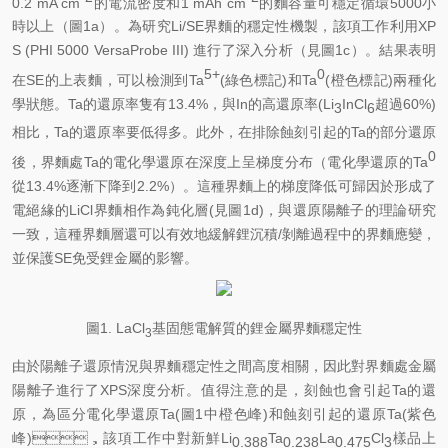
0.2 mA cm
的電流密度和
1 mAh cm
的麵容量可穩定循環
5000
小
時以上（圖
1a
）。為研究
Li/SE
界麵的穩定性機製，該項工作利用
XP
S (PHI 5000 VersaProbe III)
進行了深入分析（見圖
1c
）。結果表明
5+
0
在
SE
的上表麵，可以檢測到
Ta
(
綠色標記
)
和
Ta
(
橙色標記
)
兩種化
學狀態。
Ta
的還原率隻有
13.4%
，與
In
的高還原率
(Li
InCl
超過
60%)
3
6
相比，
Ta
的還原率要低得多。此外，在排除蝕刻引起的
Ta
的部分還原
0
後，界麵處
Ta
的電化學還原在深度上呈梯度分布（電化學還原的
Ta
從
13.4%
逐漸下降到
2.2%
）。這種界麵上的梯度降低可歸因於形成了
電絕緣的
LiCl
界麵相作為鈍化層
(
見圖
1d)
，與還原陽離子的理論研究
一致，這種界麵層還可以有效地緩解鋰沉積
/
剝離過程中的界麵應變，
並保護
SE
免受鋰金屬的影響。
圖1. LaCl
基固態電解質的鋰金屬界麵穩定性
3
由於陽離子還原情況與界麵穩定性之間高度相關，因此對界麵處金屬
陽離子進行了
XPS
深度分析。值得注意的是，刻蝕也會引起
Ta
的還
原，為區分電化學還原
Ta(
圖
1
中橙色峰
)
和蝕刻引起的還原
Ta(
紫色
峰
)
，該項工作中對新鮮
Li
Ta
La
Cl
樣品上
0.388
0.238
0.475
3