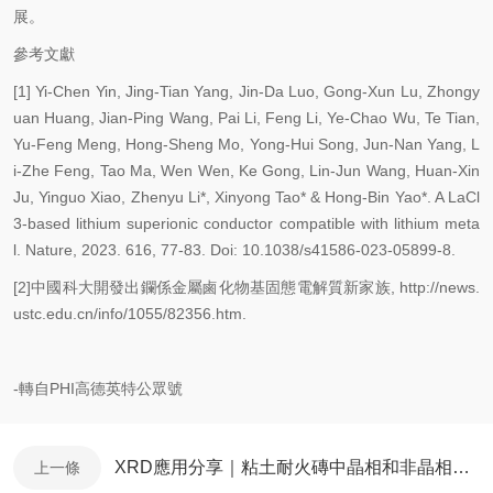
展。
參考文獻
[1] Yi-Chen Yin, Jing-Tian Yang, Jin-Da Luo, Gong-Xun Lu, Zhongy
uan Huang, Jian-Ping Wang, Pai Li, Feng Li, Ye-Chao Wu, Te Tian,
Yu-Feng Meng, Hong-Sheng Mo, Yong-Hui Song, Jun-Nan Yang, L
i-Zhe Feng, Tao Ma, Wen Wen, Ke Gong, Lin-Jun Wang, Huan-Xin
Ju, Yinguo Xiao, Zhenyu Li*, Xinyong Tao* & Hong-Bin Yao*. A LaCl
3-based lithium superionic conductor compatible with lithium meta
l. Nature, 2023. 616, 77-83. Doi: 10.1038/s41586-023-05899-8.
[2]中國科大開發出鑭係金屬鹵化物基固態電解質新家族, http://news.
ustc.edu.cn/info/1055/82356.htm.
-轉自PHI高德英特公眾號
XRD應用分享｜粘土耐火磚中晶相和非晶相的定量分析
上一條