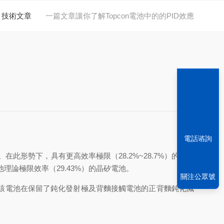
技術文章
一篇文章讓你了解Topcon電池中的的PID效應
電話谘詢
形勢下，具有更高效率極限（28.2%~28.7%）的隧穿
能電池理論極限效率（29.43%）的晶矽電池。
關注公眾號
所提出。該電池在保留了鈍化發射極及背麵接觸電池的正背麵鈍化減