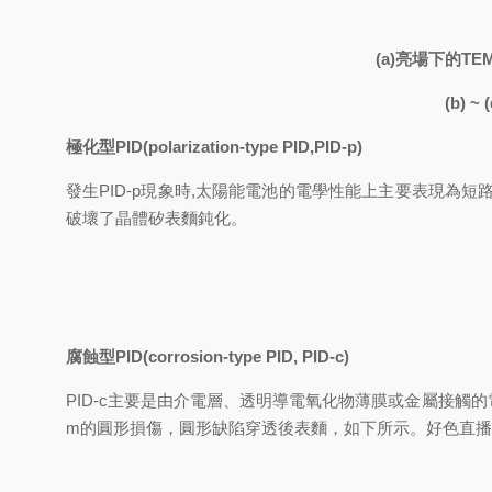
(a)亮場下的TE
(b)
極化型PID(polarization-type PID,PID-p)
發生PID-p現象時,太陽能電池的電學性能上主要表現為短路電
破壞了晶體矽表麵鈍化。
腐蝕型PID(corrosion-type PID, PID-c)
PID-c
主要是由介電層、透明導電氧化物薄膜或金屬接觸的電
m的圓形損傷，圓形缺陷穿透後表麵，如下所示。好色直