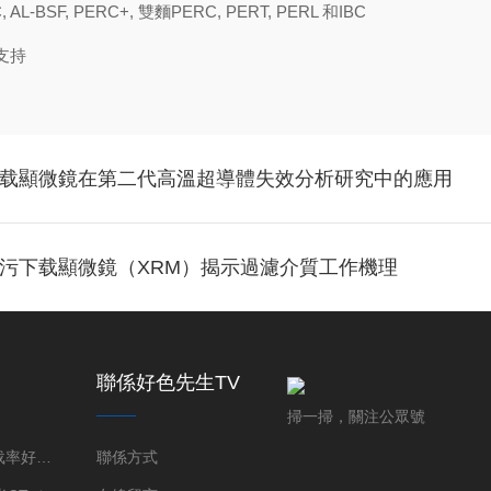
L-BSF, PERC+, 雙麵PERC, PERT, PERL 和IBC
支持
污下载顯微鏡在第二代高溫超導體失效分析研究中的應用
频污下载顯微鏡（XRM）揭示過濾介質工作機理
聯係好色先生TV
免费下载
掃一掃，關注公眾號
好色直播下载率好色先生视频污下载成像係統
聯係方式