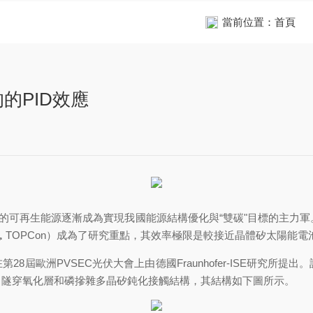
當前位置：
首頁
的PID效應
再生能源逐漸成為實現我國能源結構優化與“雙碳"目標的主力軍。在此
acts，TOPCon）成為了研究重點，其效率極限是較接近晶體矽太陽
在第28屆歐洲PVSEC光伏大會上由德國Fraunhofer-ISE研究
穿氧化層和磷摻雜多晶矽鈍化接觸結構，其結構如下圖所示。