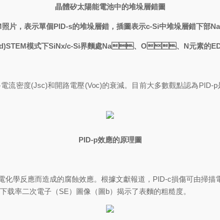
晶體矽太陽能電池中的堆垛層錯圖
M照片，表示單個PID-s的堆垛層錯，插圖表示c-Si中堆垛層錯下部
 ~ (d)STEM模式下SiNx/c-Si界麵處Na、O、N元素的E
流密度(Jsc)和開路電壓(Voc)的衰減。目前大多數觀點認為
PID-p
效應的原理圖
化學反應而造成的腐蝕效應。根據文獻報道，PID-c損傷可由掃
播下载率二次電子（SE）圖像（圖b）揭示了表麵的粗糙度。