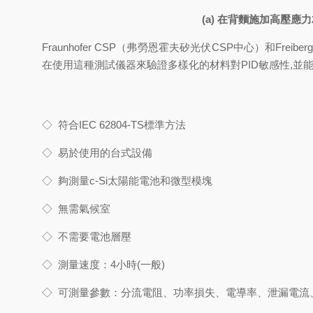
(a)
在背麵施加高壓應力24小
Fraunhofer CSP
（弗勞恩霍夫矽光伏CSP中心）和Freiberg公
在使用這種測試儀器來驗證多樣化的材料對PID敏感性,並能分別
◇
符合IEC 62804-TS標準方法
◇
易於使用的台式設備
◇
夠測量c-Si太陽能電池和微型模塊
◇
無需氣候室
◇
不需要電池層壓
◇
測量速度：4小時(一般)
◇
可測量參數：分流電阻、功率損失、電導率、泄漏電流