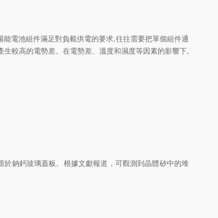
證太陽能電池組件滿足對負載供電的要求,往往需要把單個組件通
高的電勢差。在電勢差、溫度和濕度等因素的影響下,
源於鈉鈣玻璃蓋板。根據文獻報道，可觀測到晶體矽中的堆