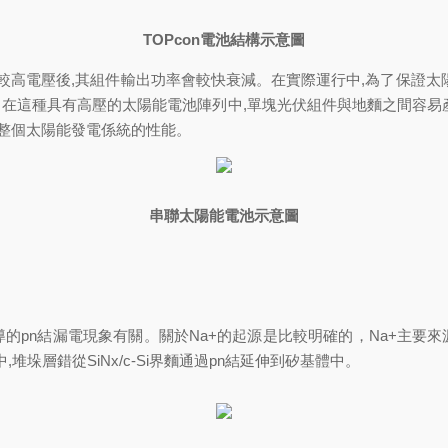
TOPcon
電池結構示意圖
高電壓後,其組件輸出功率會較快衰減。在實際運行中,為了保
。在這種具有高壓的太陽能電池陣列中,單塊光伏組件與地麵之間容易產生較
整個太陽能發電係統的性能。
串聯太陽能電池示意圖
pn結漏電現象有關。關於Na+的起源是比較明確的，Na+主要來
中,堆垛層錯從SiNx/c-Si界麵通過pn結延伸到矽基體中。