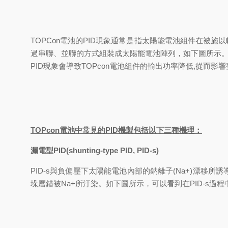
TOPCon
電池的PID現象通常是指太陽能電池組件在被施以較
過串聯、並聯的方式組裝成太陽能電池陣列，如下圖所示
PID現象會導致TOPcon電池組件的輸出功率降低,從而影響
TOPcon電池中常見的PID機製包括以下三種機理：
漏電型PID(shunting-type PID, PID-s)
PID-s
與負偏壓下太陽能電池內部的鈉離子(Na+)漂移所誘導的
垛層錯被Na+所汙染。如下圖所示，可以看到在PID-s過程