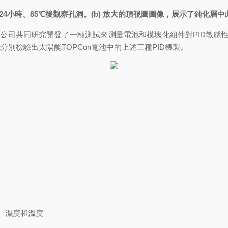
時、85℃後觀察孔洞。(b) 放大的頂視圖圖像，展示了鈍化層
司共同研究開發了一種測試來測量電池和模塊化組件對PID敏感性的儀器（PIDcon
檢驗出太陽能TOPCon電池中的上述三種PID機製。
、濕度和溫度