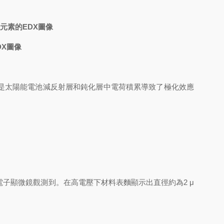
Na元素的EDX圖像
DX圖像
PID-p是太陽能電池減反射層和鈍化層中電荷積累導致了極化效應
描電子顯微鏡觀測到。在高電壓下材料表麵顯示出直徑約為2 μ