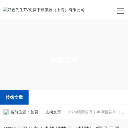
技術文章
TECHNICAL ARTICLES
技術文章
當前位置：
首頁
技術文章
XRM應用分享 | 半導體芯片（封裝）/電子元器件