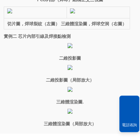
切片圖，焊球裂紋（左圖） 三維體渲染圖，焊球空洞（右圖）
實例二 芯片內部引線及焊接點檢測
二維投影圖
二維投影圖（局部放大）
三維體渲染圖.
三維體渲染圖（局部放大）
電話谘詢