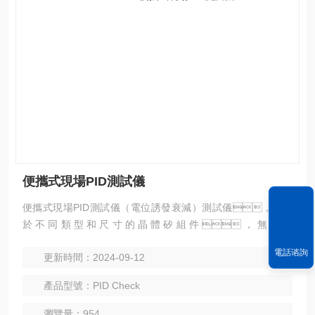
便攜式現場PID測試儀
便攜式現場PID測試儀（電位誘發衰減）測試儀，適用
於不同類型和尺寸的晶體矽組件，無需拆
裝，測試時間在8小時之內（測量時間將少於8小
電話谘詢
更新時間：2024-09-12
時）。PIDcheck是與德國Fraunhofer CSP Halle合作開
發的。
產品型號：PID Check
瀏覽量：954